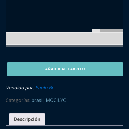
YetéPaulo
AÑADIR AL CARRITO
Bi
cantidad
Vendido por:
Paulo Bi
Categorías:
brasil
,
MOCILYC
Descripción