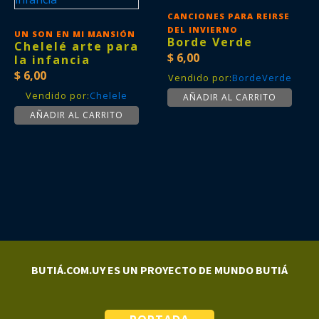
CANCIONES PARA REIRSE
DEL INVIERNO
UN SON EN MI MANSIÓN
Borde Verde
Chelelé arte para
$
6,00
la infancia
$
6,00
Vendido por:
BordeVerde
Vendido por:
Chelele
AÑADIR AL CARRITO
AÑADIR AL CARRITO
BUTIÁ.COM.UY ES UN PROYECTO DE MUNDO BUTIÁ