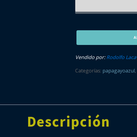
La
A
fiesta
más
altaFito
Vendido por:
Rodolfo Laca
Lacava
cantidad
Categorías:
papagayoazul
Descripción