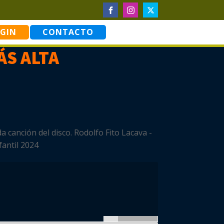
GIN
CONTACTO
ÁS ALTA
 canción del disco. Rodolfo Fito Lacava -
fantil 2024