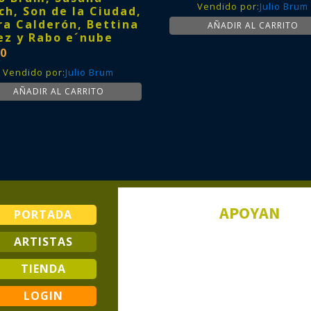
Vendido por:
Julio Brum
ch, Son de la Ciudad,
ra Calderón, Bettina
AÑADIR AL CARRITO
ez y Rabo e´nube
0
Vendido por:
Julio Brum
AÑADIR AL CARRITO
APOYAN
PORTADA
ARTISTAS
TIENDA
LOGIN