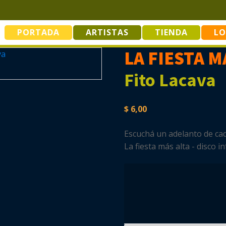
PORTADA
ARTISTAS
TIENDA
LO
LA FIESTA M
Fito Lacava
$
6,00
Escuchá un adelanto de cada
La fiesta más alta - disco in