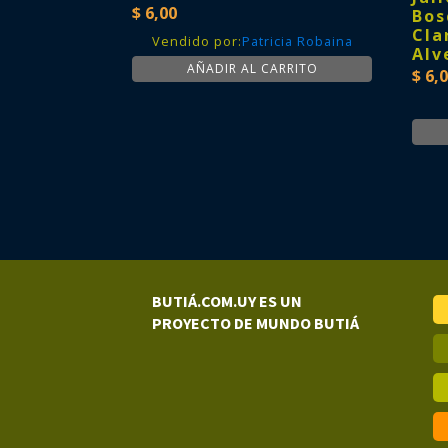
$
6,00
Bos
Cla
Vendido por:
Patricia Robaina
Alv
AÑADIR AL CARRITO
$
6,0
BUTIÁ.COM.UY ES UN
PROYECTO DE MUNDO BUTIÁ