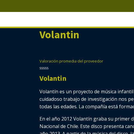
Volantin
Valoración promedia del proveedor
0
Volantin
de
5
Volantín es un proyecto de música infantil
cuidadoso trabajo de investigación nos p
todas las edades. La compañía está formada
En el año 2012 Volantín graba su primer di
Nacional de Chile. Este disco presenta can
año 2013. A partir de la música del disco,