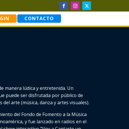
GIN
CONTACTO
 de manera lúdica y entretenida. Un
ue puede ser disfrutada por público de
del arte (música, danza y artes visuales).
iamiento del Fondo de Fomento a la Música
inoamérica, y fue lanzado en radios en el
el show interactivo “Voy a Cantarte un