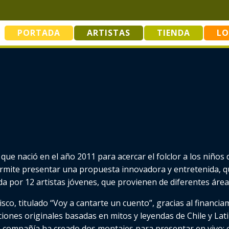
PORTADA
ARTISTAS
TIENDA
LO
 que nació en el año 2011 para acercar el folclor a los niños
ermite presentar una propuesta innovadora y entretenida, q
 por 12 artistas jóvenes, que provienen de diferentes áreas 
sco, titulado “Voy a cantarte un cuento”, gracias al financ
ciones originales basadas en mitos y leyendas de Chile y Lat
 la compañía ha creado dos montajes para presentar en vivo: 