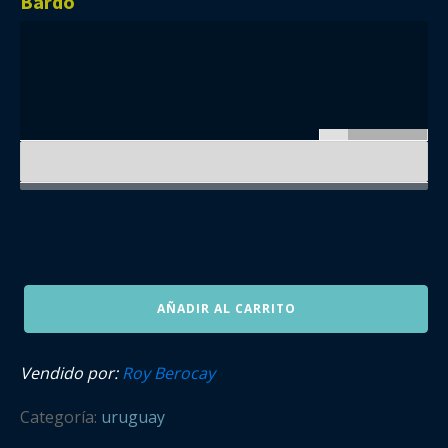
Bardo
BASTANTE
AÑADIR AL CARRITO
BARDO
Ruperto
Rocanrol
Vendido por:
Roy Berocay
cantidad
Categoría:
uruguay