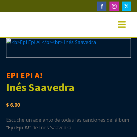
EPI EPI A!
Inés Saavedra
$
6,00
Escuche un adelanto de todas las canciones del álbum
"
Epi Epi A!
" de Inés Saavedra.