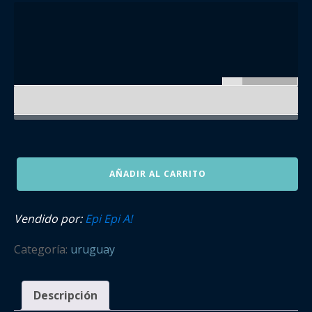
Epi
AÑADIR AL CARRITO
Epi
A!
Inés
Vendido por:
Epi Epi A!
Saavedra
cantidad
Categoría:
uruguay
Descripción