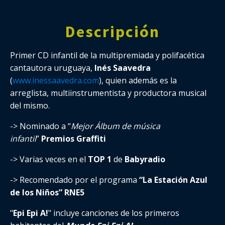
Descripción
Primer CD infantil de la multipremiada y polifacética
cantautora uruguaya,
Inés Saavedra
(
www.inessaavedra.com
), quien además es la
arreglista, multiinstrumentista y productora musical
del mismo.
-> Nominado a “
Mejor Álbum de música
infantil
”
Premios Graffiti
-> Varias veces en el
TOP 1
de
Babyradio
-> Recomendado por el programa
“La Estación Azul
de los Niños” RNE5
"
Epi Epi A!
" incluye canciones de los primeros