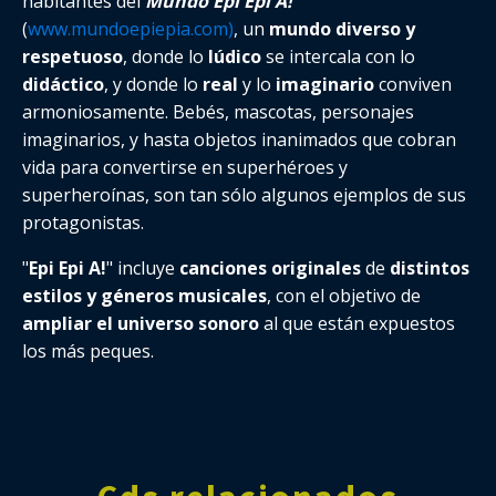
habitantes del
Mundo Epi Epi A!
(
www.mundoepiepia.com)
, un
mundo diverso y
respetuoso
, donde lo
lúdico
se intercala con lo
didáctico
, y donde lo
real
y lo
imaginario
conviven
armoniosamente. Bebés, mascotas, personajes
imaginarios, y hasta objetos inanimados que cobran
vida para convertirse en superhéroes y
superheroínas, son tan sólo algunos ejemplos de sus
protagonistas.
"
Epi Epi A!
" incluye
canciones originales
de
distintos
estilos y géneros musicales
, con el objetivo de
ampliar el universo sonoro
al que están expuestos
los más peques.